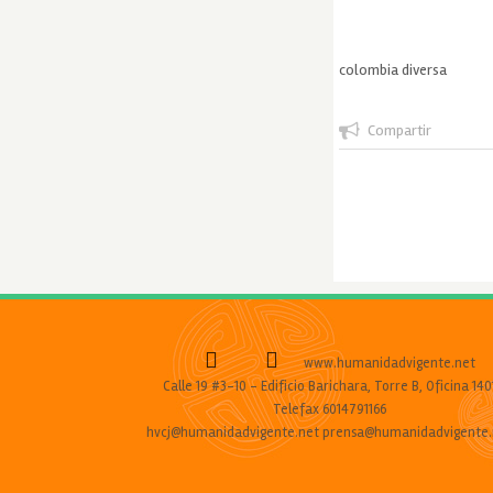
colombia diversa
Compartir
www.humanidadvigente.net
Calle 19 #3-10 - Edificio Barichara, Torre B, Oficina 140
Telefax 6014791166
hvcj@humanidadvigente.net prensa@humanidadvigente.