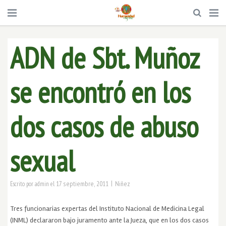
ADN de Sbt. Muñoz
se encontró en los
dos casos de abuso
sexual
|
17 septiembre, 2011
Niñez
Escrito por
admin
el
Tres funcionarias expertas del Instituto Nacional de Medicina Legal
(INML) declararon bajo juramento ante la Jueza, que en los dos casos