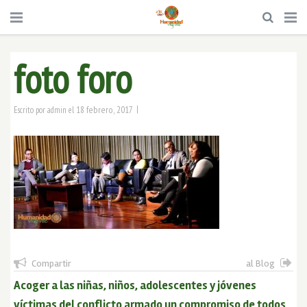
foto foro
|
18 febrero, 2017
Escrito por
admin
el
Compartir
al Blog
Acoger a las niñas, niños, adolescentes y jóvenes
víctimas del conflicto armado un compromiso de todos