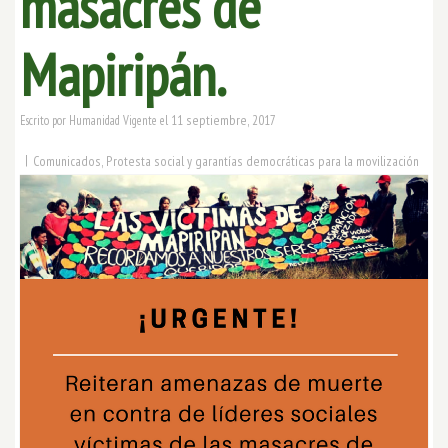
masacres de
Mapiripán.
11 septiembre, 2017
Escrito por
Humanidad Vigente
el
|
Comunicados
,
Protesta social y garantías democráticas para la movilización