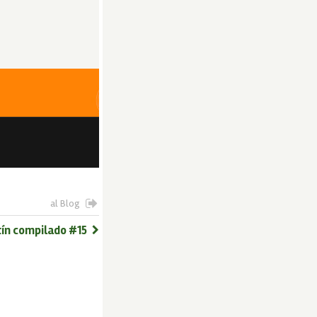
al Blog
tín compilado #15