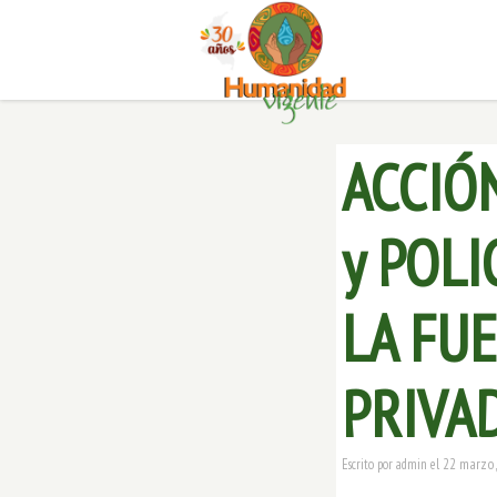
ACCIÓ
y POLI
LA FU
PRIVAD
22 marzo,
Escrito por
admin
el