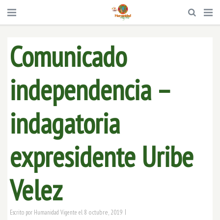
Comunicado
independencia –
indagatoria
expresidente Uribe
Velez
|
8 octubre, 2019
Escrito por
Humanidad Vigente
el