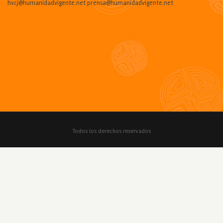
hvcj@humanidadvigente.net prensa@humanidadvigente.net
Todos los derechos reservados