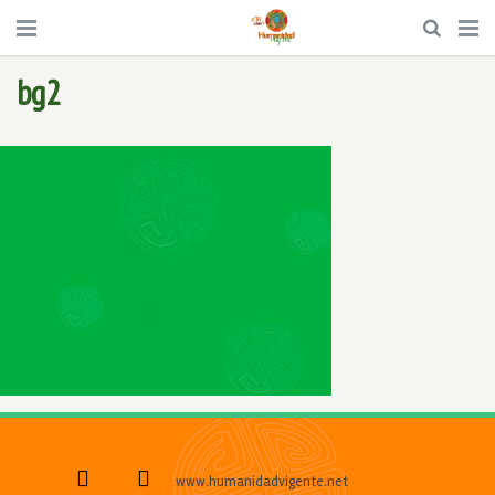
bg2
www.humanidadvigente.net