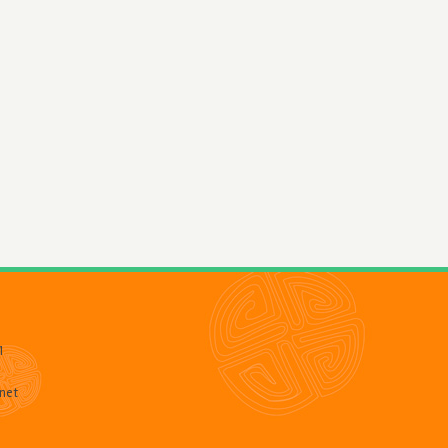
1
net