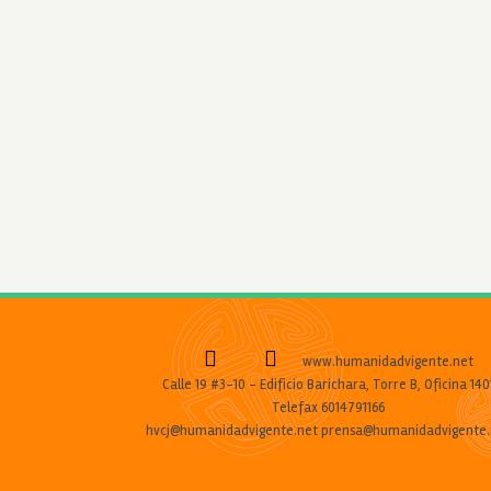
www.humanidadvigente.net
Calle 19 #3-10 - Edificio Barichara, Torre B, Oficina 140
Telefax 6014791166
hvcj@humanidadvigente.net prensa@humanidadvigente.