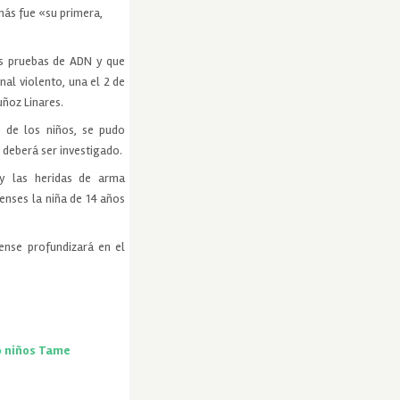
más fue «su primera,
as pruebas de ADN y que
al violento, una el 2 de
uñoz Linares.
s de los niños, se pudo
 deberá ser investigado.
 y las heridas de arma
enses la niña de 14 años
ense profundizará en el
o niños Tame