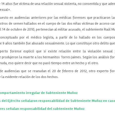
 14 años fue víctima de una relación sexual violenta, no consentida y que ade
sexual».
uesto en audiencias anteriores por las médicas forenses que practicaron l
stros de semen hallados en el cuerpo de las dos niñas víctimas de acceso carn
l 14 de octubre de 2010, pertenecían al militar acusado, el subteniente Raúl M
onceptuado por el médico legista, a partir de lo hallado en los cuerpo
de 9 años también fue abusado sexualmente. Lo que constituye otro delito que
perto forense explicó que sí existe relación entre la violación sexual
 produjeron la muerte a los hermanitos Torres Jaimes. Según los análisis for
uda, eso quiere decir que no pasó tiempo entre un hecho y el otro.
de audiencias que se reanudan el 20 de febrero de 2012, otro experto for
y la evidente relación de los dos hechos.
comportamiento irregular de Subteniente Muñoz
 del Ejército señalaron responsabilidad de Subteniente Muñoz en cas
ares señalan responsabilidad del subteniente Muñoz